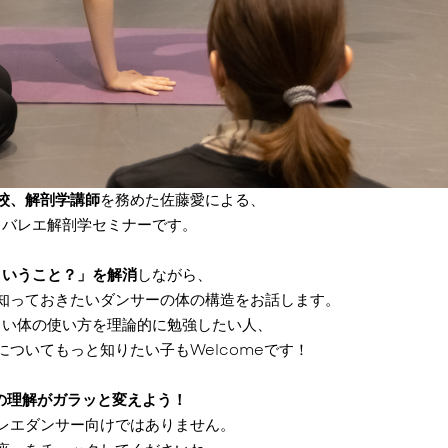
校、解剖学講師
を務めた佐藤愛による、
、バレエ解剖学セミナーです。
ういうこと？」を解消
しながら、
知っておきたいダンサーの体の構造をお話します。
しい体の使い方を理論的に勉強したい人、
ついてもっと知りたい子もWelcomeです！
の理解がガラッと変えよう！
レエダンサー向けではありません。