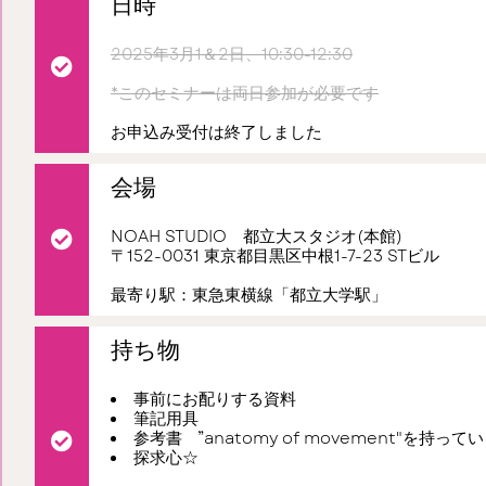
日時
2025年3月1＆2日、10:30-12:30
*このセミナーは両日参加が必要です
お申込み受付は終了しました
会場
NOAH STUDIO 都立大スタジオ(本館)
〒152-0031 東京都目黒区中根1-7-23 STビル
最寄り駅：東急東横線「都立大学駅」
持ち物
事前にお配りする資料
筆記用具
参考書 ”anatomy of movement"を
探求心☆