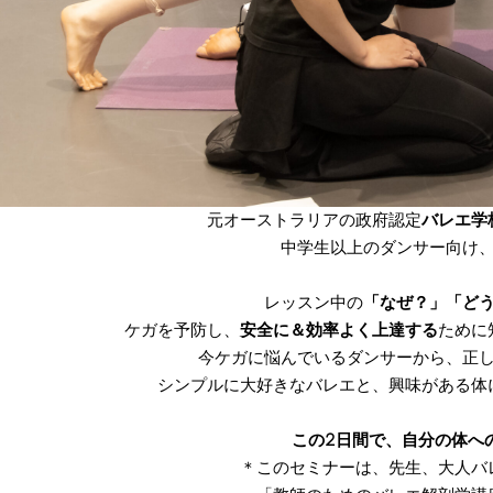
元オーストラリアの政府認定
バレエ学
中学生以上のダンサー向け
レッスン中の
「なぜ？」「ど
ケガを予防し、
安全に＆効率よく上達する
ために
今ケガに悩んでいるダンサーから、正
シンプルに大好きなバレエと、興味がある体に
この2日間で、自分の体へ
＊このセミナーは、先生、大人バ