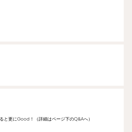
持っていると更にGood！（詳細はページ下のQ&Aへ）