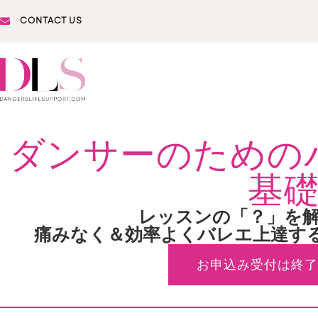
CONTACT US
ダンサーのため
基
レッスンの「？」を
痛みなく＆効率よくバレエ上達す
お申込み受付は終了