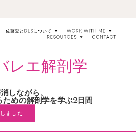
佐藤愛とDLSについて
WORK WITH ME
RESOURCES
CONTACT
のバレエ解剖学
礎
解消しながら、
るための解剖学を学ぶ2日間
しました