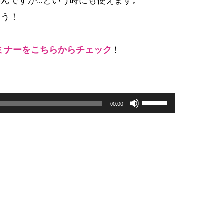
んですが…という時にも使えます。
ょう！
ミナーをこちらからチェック
！
Use
00:00
Up/Down
Arrow
keys
to
increase
or
decrease
volume.