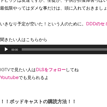
トピックは友達ですが、生徒が、子供が摂食障害っぽい
最低限やってはダメな事だけは、頭に入れておきまし
いきなり予定が空いた！という人のために。
DDDのセ
聞きたい人はこちらから
Audio
00:00
Player
IGTVで見たい人は
DLSをフォロー
してね
Youtube
でも見られるよ
！！ポッドキャストの購読方法！！