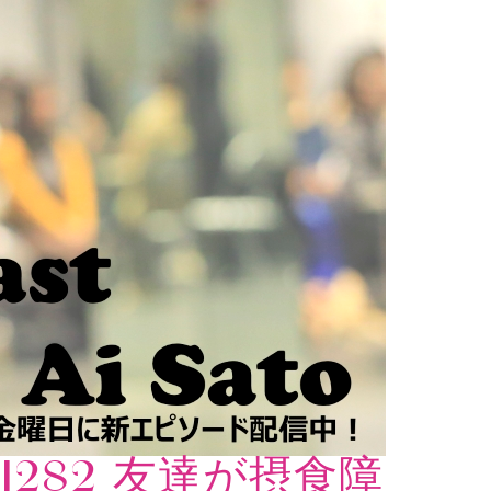
I282 友達が摂食障