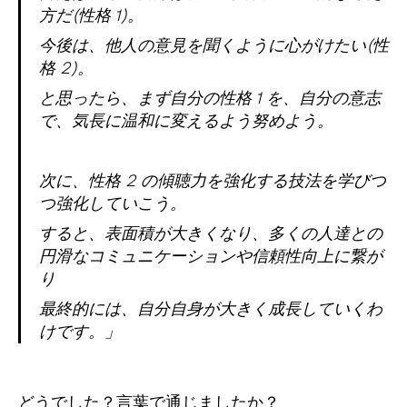
方だ(性格 1)。
今後は、他人の意見を聞くように心がけたい(性
格 2)。
と思ったら、まず自分の性格 1 を、自分の意志
で、気長に温和に変えるよう努めよう。
次に、性格 2 の傾聴力を強化する技法を学びつ
つ強化していこう。
すると、表面積が大きくなり、多くの人達との
円滑なコミュニケーションや信頼性向上に繋が
り
最終的には、自分自身が大きく成長していくわ
けです。」
どうでした？言葉で通じましたか？