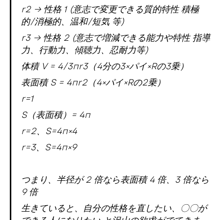
r2 → 性格 1 (意志で変更できる質的特性 積極
的/消極的、温和/短気 等)
r3 → 性格 2 (意志で増減できる能力や特性 指導
力、行動力、傾聴力、忍耐力等)
体積 V = 4/3πr3（4分の3×パイ×Rの3乗）
表面積 S = 4πr2（4×パイ×Rの2乗）
r=1
S（表面積）= 4π
r=2、S=4π×4
r=3、S=4π×9
つまり、半径が 2 倍なら表面積 4 倍、3 倍なら
9 倍
生きていると、自分の性格を直したい、〇〇が