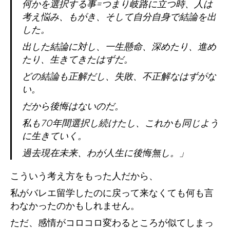
何かを選択する事=つまり岐路に立つ時、人は
考え悩み、もがき、そして自分自身で結論を出
した。
出した結論に対し、一生懸命、深めたり、進め
たり、生きてきたはずだ。
どの結論も正解だし、失敗、不正解なはずがな
い。
だから後悔はないのだ。
私も70年間選択し続けたし、これかも同じよう
に生きていく。
過去現在未来、わが人生に後悔無し。」
こういう考え方をもった人だから、
私がバレエ留学したのに戻って来なくても何も言
わなかったのかもしれません。
ただ、感情がコロコロ変わるところが似てしまっ