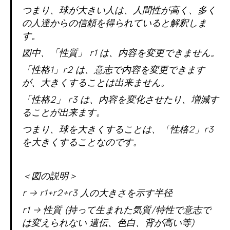
つまり、球が大きい人は、人間性が高く、多く
の人達からの信頼を得られていると解釈しま
す。
図中、「性質」 r1 は、内容を変更できません。
「性格1」r2 は、意志で内容を変更できます
が、大きくすることは出来ません。
「性格2」 r3 は、内容を変化させたり、増減す
ることが出来ます。
つまり、球を大きくすることは、「性格2」r3
を大きくすることなのです。
＜図の説明＞
r → r1+r2+r3 人の大きさを示す半径
r1 → 性質 (持って生まれた気質/特性で意志で
は変えられない 遺伝、色白、背が高い等)