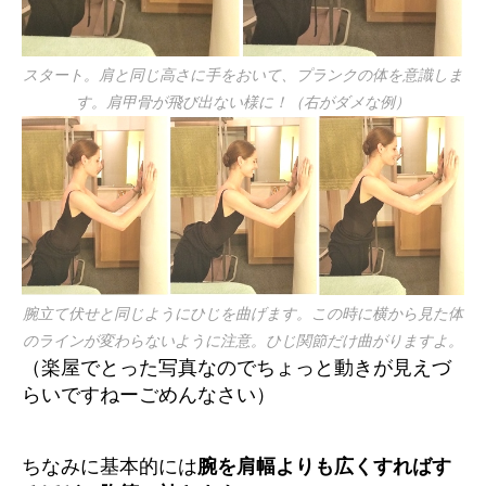
スタート。肩と同じ高さに手をおいて、プランクの体を意識しま
す。肩甲骨が飛び出ない様に！（右がダメな例）
腕立て伏せと同じようにひじを曲げます。この時に横から見た体
のラインが変わらないように注意。ひじ関節だけ曲がりますよ。
（楽屋でとった写真なのでちょっと動きが見えづ
らいですねーごめんなさい）
ちなみに基本的には
腕を肩幅よりも広くすればす