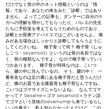
だけでなく世の中のネット情報というのは「情
報」であり、あなたの体をみた「診断」ではあり
ません。 よってこの記事も、ダンサーに自分のケ
ガへの理解を増やしてもらったり、バレエの先生
たちに予防策を考えてもらうためのものであり、
診断とか医療アドバイスではございませんよ。 痛
みがある場合はしっかりと診断してもらうように
してくださいね。 種子骨って何？ 種子骨（しゅ
しこつ・sesamoid）というのは骨の名前ではな
く、骨の種類なんですよ。 なので種子骨っていく
つかあります。 種子骨が特殊なのは、こいつ
ら、腱の中に住んでいるの。 そう、腱の中！ 一
番有名なのは足の裏にある種子骨だと思うんだけ
ど、膝のお皿である膝蓋骨も種子骨なんですね。
こいつはゴマサイズじゃないよね。 なんでゴマ
かって？ Sesame＝ゴマ sesamoid＝ラテン語
でゴマという意味のsesamumから来ているらし
い（出典元） 私も知らなかったんだけど、この