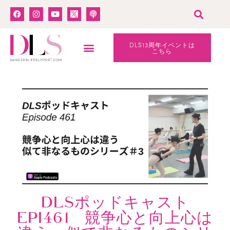
DLS13周年イベントは
こちら
DLSポッドキャスト
EPI461 競争心と向上心は