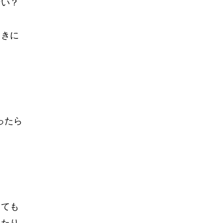
ない？
ときに
？
ったら
しても
ったり