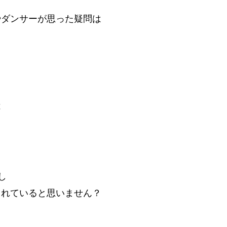
やダンサーが思った疑問は
は
し
まれていると思いません？