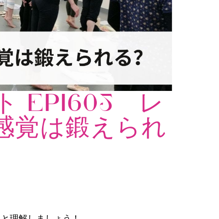
 EPI605 レ
感覚は鍛えられ
？
。
りと理解しましょう！