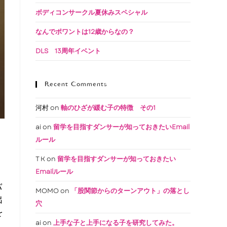
ボディコンサークル夏休みスペシャル
なんでポワントは12歳からなの？
DLS 13周年イベント
Recent Comments
河村
on
軸のひざが緩む子の特徴 その1
ai
on
留学を目指すダンサーが知っておきたいEmail
ルール
T K
on
留学を目指すダンサーが知っておきたい
Emailルール
バ
MOMO
on
「股関節からのターンアウト」の落とし
出
穴
を
ai
on
上手な子と上手になる子を研究してみた。