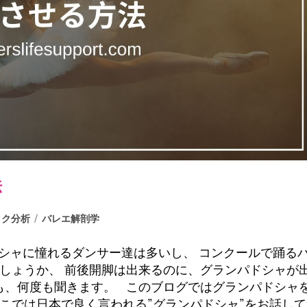
法
ック分析
/
バレエ解剖学
ドシャに憧れるダンサー達は多いし、 コンクールで踊る
しょうか、 前後開脚は出来るのに、グランパドシャが
も、何度も聞きます。 このブログではグランパドシャ
こでは日本で良く言われる”グランパドシャ”をお話して