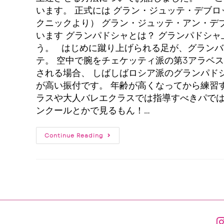
います。 正式には グラン・ジュッテ・デブ
クニックより） グラン・ジュッテ・アン・デ
います グランパドシャとは？ グランパドシ
う。 はじめに蹴り上げられる足が、グランバ
テ。 空中で腕をチェケッティ派の第3アラベ
される場合、 しばしばロシア派のグランパド
が高い振付です。 年齢が高くなってから練習
ラスや大人バレエクラスでは指導すべきパで
ンクールとかで見るもん！…
Continue Reading