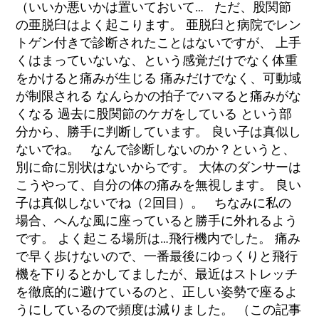
（いいか悪いかは置いておいて… ただ、股関節
の亜脱臼はよく起こります。 亜脱臼と病院でレン
トゲン付きで診断されたことはないですが、 上手
くはまっていないな、という感覚だけでなく体重
をかけると痛みが生じる 痛みだけでなく、可動域
が制限される なんらかの拍子でハマると痛みがな
くなる 過去に股関節のケガをしている という部
分から、勝手に判断しています。 良い子は真似し
ないでね。 なんで診断しないのか？というと、
別に命に別状はないからです。 大体のダンサーは
こうやって、自分の体の痛みを無視します。 良い
子は真似しないでね（2回目）。 ちなみに私の
場合、へんな風に座っていると勝手に外れるよう
です。 よく起こる場所は…飛行機内でした。 痛み
で早く歩けないので、一番最後にゆっくりと飛行
機を下りるとかしてましたが、最近はストレッチ
を徹底的に避けているのと、正しい姿勢で座るよ
うにしているので頻度は減りました。 （この記事