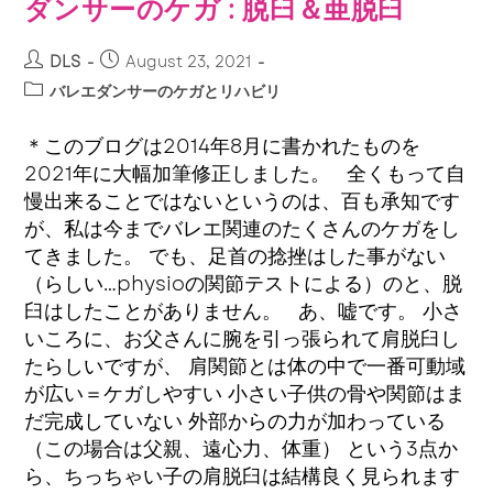
ダンサーのケガ : 脱臼＆亜脱臼
DLS
August 23, 2021
バレエダンサーのケガとリハビリ
＊このブログは2014年8月に書かれたものを
2021年に大幅加筆修正しました。 全くもって自
慢出来ることではないというのは、百も承知です
が、私は今までバレエ関連のたくさんのケガをし
てきました。 でも、足首の捻挫はした事がない
（らしい…physioの関節テストによる）のと、脱
臼はしたことがありません。 あ、嘘です。 小さ
いころに、お父さんに腕を引っ張られて肩脱臼し
たらしいですが、 肩関節とは体の中で一番可動域
が広い＝ケガしやすい 小さい子供の骨や関節はま
だ完成していない 外部からの力が加わっている
（この場合は父親、遠心力、体重） という3点か
ら、ちっちゃい子の肩脱臼は結構良く見られます