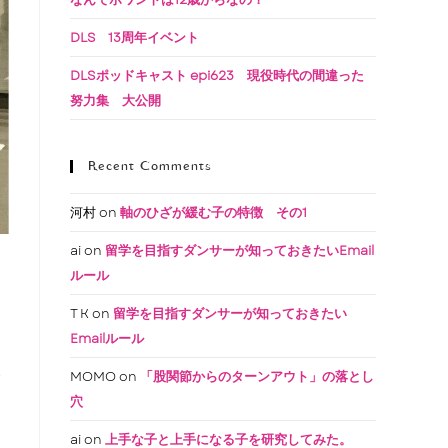
DLS 13周年イベント
DLSポッドキャスト epi623 現役時代の間違った
努力集 大公開
Recent Comments
河村
on
軸のひざが緩む子の特徴 その1
ai
on
留学を目指すダンサーが知っておきたいEmail
ルール
T K
on
留学を目指すダンサーが知っておきたい
Emailルール
ま
MOMO
on
「股関節からのターンアウト」の落とし
穴
ai
on
上手な子と上手になる子を研究してみた。