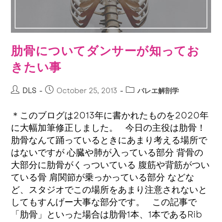
肋骨についてダンサーが知ってお
きたい事
DLS
October 25, 2013
バレエ解剖学
＊このブログは2013年に書かれたものを2020年
に大幅加筆修正しました。 今日の主役は肋骨！
肋骨なんて踊っているときにあまり考える場所で
はないですが 心臓や肺が入っている部分 背骨の
大部分に肋骨がくっついている 腹筋や背筋がつい
ている骨 肩関節が乗っかっている部分 などな
ど、スタジオでこの場所をあまり注意されないと
してもすんげー大事な部分です。 この記事で
「肋骨」といった場合は肋骨1本、1本であるRib