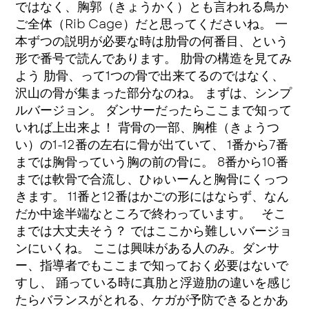
ではなく、胸郭（きょうかく）とも言われる鳥か
ご全体（Rib Cage）だと思ってくださいね。 一
本ずつの説明が必要な時は肋骨の何番目、という
形で番号で読んであります。 肋骨の構造を見てみ
よう 肋骨、って1つの骨で出来てるのではなく、
沢山の骨が集まった部分なのね。 まずは、シンプ
ルバージョン。 ダンサーだったらここまで知って
いれば上出来よ！ 背骨の一部、胸椎（きょうつ
い）の1-12番の左右に骨が出ていて、 1番から7番
までは胸骨っていう胸の前の骨に。 8番から10番
までは軟骨で合流し、ひゅいーんと胸骨にくっつ
きます。 11番と12番はかごの形にはならず、なん
だか中途半端なところで終わっています。 そこ
までは大丈夫そう？ ではここから難しいバージョ
ンにいくね。 ここは興味がある人のみ。ダンサ
ー、指導者でもここまで知っておく必要はないで
すし、 踊っている時に真肋と浮遊肋の違いを感じ
たらバランスがとれる、ケガが予防できるとかあ